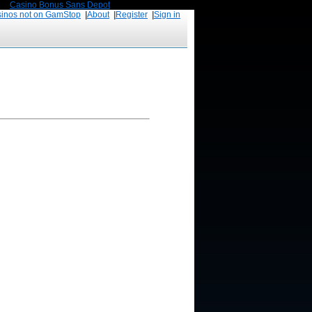
Casino Bonus Sans Depot
sinos not on GamStop
|
About
|
Register
|
Sign in